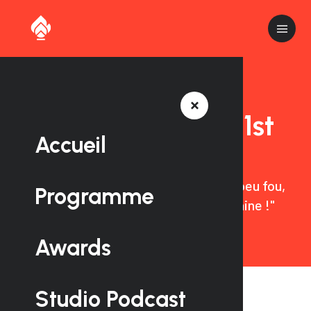
Business Camp : 1st
Accueil
Edition ⛳️
"Une première édition, un projet un peu fou,
Programme
mais avant tout une aventure humaine !"
Awards
Studio Podcast