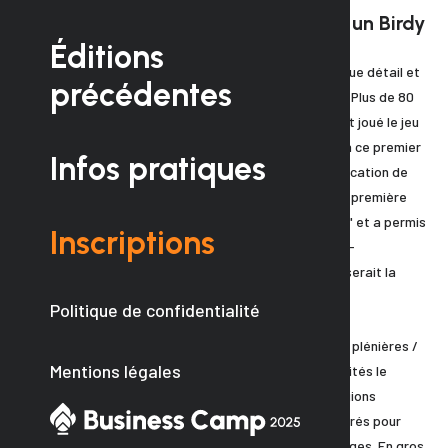
Un parcours (presque) sans faute et un Birdy
selon nos invités ! 🏌🏻⛳️
Éditions
Première édition, premier défi et découverte de chaque détail et
précédentes
point à traiter pour l'organisation d'un tel évènement. Plus de 80
E-commerçant(e)s pour cette première édition qui ont joué le jeu
et sauté dans l'inconnu en venant de toute la France à ce premier
Infos pratiques
évènement. Un peu d'huile de coude, beaucoup d'implication de
toute l'équipe jusqu'au jour J sont la recette de cette première
édition qui a ouvert la voie malgré son côté "artisanal" et a permis
Inscriptions
de recueillir les bonnes ondes et la satisfaction des E-
commerçant(e)s présents et demandant déjà quand serait la
prochaine édition.
Politique de confidentialité
Des échanges riches et variés :
Pour cette première édition nous avions organisé des plénières /
Mentions légales
tables rondes avec nos experts car le nombre des invités le
permettait. L'évènement s'étant agrandi nous privilégions
aujourd'hui des Workshop en plus petits comités séparés pour
créer des groupes, une émulsion et faciliter les échanges. En gros